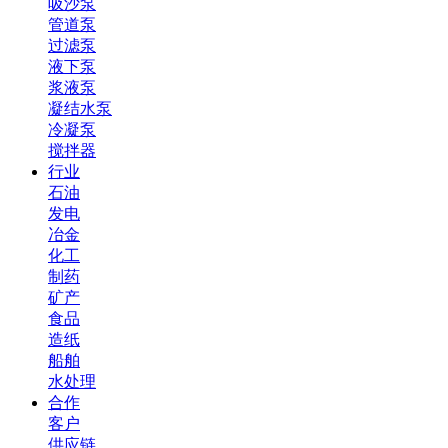
吸沙泵
管道泵
过滤泵
液下泵
浆液泵
凝结水泵
冷凝泵
搅拌器
行业
石油
发电
冶金
化工
制药
矿产
食品
造纸
船舶
水处理
合作
客户
供应链