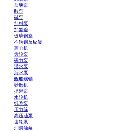
盐酸泵
酸泵
碱泵
加料泵
加氢釜
玻璃钢釜
不锈钢反应釜
离心机
齿轮泵
磁力泵
潜水泵
海水泵
舰船艉轴
砂磨机
提灌泵
水轮机
纸浆泵
压力筛
高压油泵
齿轮泵
润滑油泵