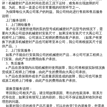
评！机械密封产品长时间在恶劣工况下运转，难免有出现故障的可
能。为此，售后一直是公司非常重视的经营环节之一。
为保障每位大禹公司客户的利益。我公司特此进行售前和售后服务
说明：
上门服务说明：
1、上门测绘服务：
客户在不清楚所使用的泵的型号或机械密封产品型号的情况下，需
要向大禹公司提供机械密封安装尺寸，如果没有安装尺寸大禹公司工
程师可上门测绘。公司派出工程师的费用由客户承担。（如客户有更
换下的废弃机械密封产品也可邮寄至本公司，我公司将
根据其尺寸提
供产品。）
2、上门安装服务：
如客户不能自行安装我公司的机械密封产品，本公司可派工程师上
门安装。由此产生的费用由客户承担。
3、售后服务
a.产品在质保期内出现机械密封使用故障，我公司将根据实际情况换
货或派工程师上门维修，由此产生的费用由大禹公司承担。
b.产品在质保期外或非产品质量原因造成的故障，我公司也可换货
或派工程师上门维修，由此产生的费用由客户承担。
退换货服务说明：
寄回我公司相关产品，请注明故障原因、寄出的包装清单、联系方
式等信息，如果没有填写上述内容的，我公司不保证能及时收到并处
理您的问题。
如果对我公司的相关产品不满意，可以在收货7天内退换货，您需承