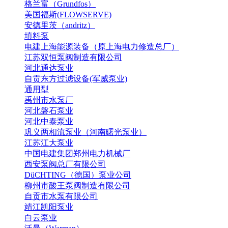
格兰富（Grundfos）
美国福斯(FLOWSERVE)
安德里茨（andritz）
填料泵
电建上海能源装备（原上海电力修造总厂）
江苏双恒泵阀制造有限公司
河北通达泵业
自贡东方过滤设备(军威泵业)
通用型
禹州市水泵厂
河北磐石泵业
河北中泰泵业
巩义两相流泵业（河南曙光泵业）
江苏江大泵业
中国电建集团郑州电力机械厂
西安泵阀总厂有限公司
DüCHTING（德国）泵业公司
柳州市酸王泵阀制造有限公司
自贡市水泵有限公司
靖江凯阳泵业
白云泵业