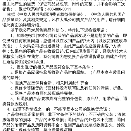
担由此产生的运费（保证商品及包装、附件的完整，并不会影响二次
销售）。退货联系电话：400-880-9944
依据《中华人民共和国消费者权益保护法》、《中华人民共和国产
品质量法》及其相关规定，凡在大禹公司购买产品的用户，请仔细阅
读此页面的详细介绍。
基于我公司对所售商品的信心，特作以下退换货承诺：
1、如果您收到在本公司购买的产品后发现不是您想要的产品，即
使没有任何质量问题，您也可以在收到产品的7天内（以收货的签收单
为准），向大禹公司提出退换货，由此产生的往返运费由客户方承
担；如果您购买的产品在收货日起7日内出现质量问题，经我方技术人
员核实问题出在我方。我公司将为您更换产品或退货退款,由此产生的
往返运费由我公司承担。
2、提出退货的相关产品应符合以下基本条件：
a. 退换产品应保持您所收到产品时的原貌。（产品本身有质量问
题的除外）
b. 退换产品应保持全新，相关附属配件齐全
c. 保修卡等随货的书面材料没有填写以及有任何的污损，折叠。
d. 退换产品本身原包装应保持完整。
3、所退换的产品要求具有完整的外包装、原产品、附带产品、退
换货原因说明。
4、出现下列情况之一的，不能享受本公司的退换货承诺：
产品曾被非正常使用，非正常条件下的储存；不正确的安装；液体
溅落导致的损坏；产品的正常磨损；退回产品的外包装不完整；退回
产品的附带产品及所附资料不全；退回产品的发票或收据丢失、涂改
或损坏；保修卡填写、超出质量保证期；