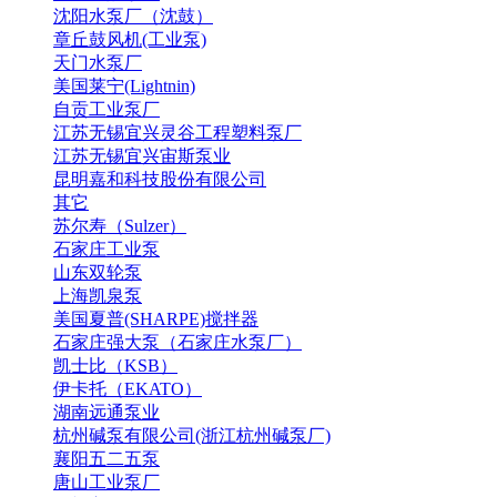
沈阳水泵厂（沈鼓）
章丘鼓风机(工业泵)
天门水泵厂
美国莱宁(Lightnin)
自贡工业泵厂
江苏无锡宜兴灵谷工程塑料泵厂
江苏无锡宜兴宙斯泵业
昆明嘉和科技股份有限公司
其它
苏尔寿（Sulzer）
石家庄工业泵
山东双轮泵
上海凯泉泵
美国夏普(SHARPE)搅拌器
石家庄强大泵（石家庄水泵厂）
凯士比（KSB）
伊卡托（EKATO）
湖南远通泵业
杭州碱泵有限公司(浙江杭州碱泵厂)
襄阳五二五泵
唐山工业泵厂