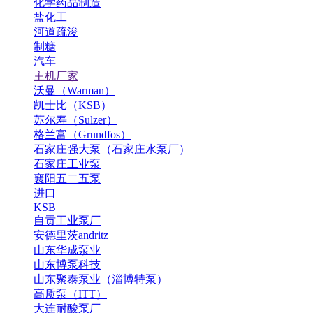
化学药品制造
盐化工
河道疏浚
制糖
汽车
主机厂家
沃曼（Warman）
凯士比（KSB）
苏尔寿（Sulzer）
格兰富（Grundfos）
石家庄强大泵（石家庄水泵厂）
石家庄工业泵
襄阳五二五泵
进口
KSB
自贡工业泵厂
安德里茨andritz
山东华成泵业
山东博泵科技
山东聚泰泵业（淄博特泵）
高质泵（ITT）
大连耐酸泵厂