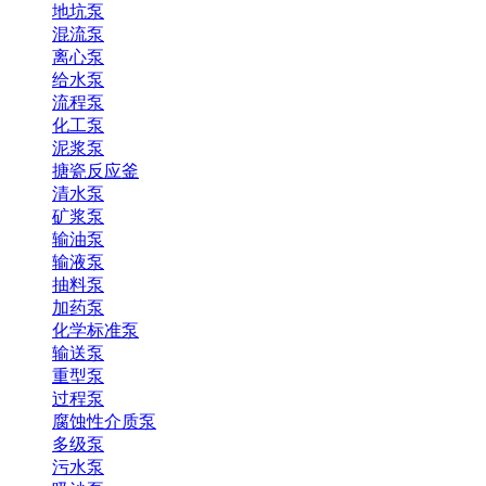
地坑泵
混流泵
离心泵
给水泵
流程泵
化工泵
泥浆泵
搪瓷反应釜
清水泵
矿浆泵
输油泵
输液泵
抽料泵
加药泵
化学标准泵
输送泵
重型泵
过程泵
腐蚀性介质泵
多级泵
污水泵