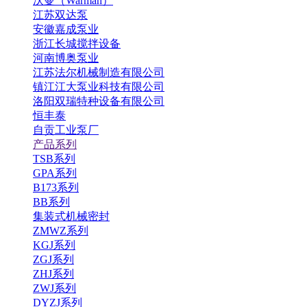
沃曼（Warman）
江苏双达泵
安徽嘉成泵业
浙江长城搅拌设备
河南博奥泵业
江苏法尔机械制造有限公司
镇江江大泵业科技有限公司
洛阳双瑞特种设备有限公司
恒丰泰
自贡工业泵厂
产品系列
TSB系列
GPA系列
B173系列
BB系列
集装式机械密封
ZMWZ系列
KGJ系列
ZGJ系列
ZHJ系列
ZWJ系列
DYZJ系列