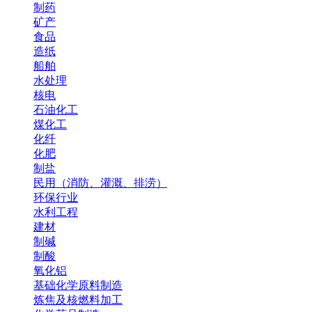
制药
矿产
食品
造纸
船舶
水处理
核电
石油化工
煤化工
化纤
化肥
制盐
民用（消防、灌溉、排涝）
环保行业
水利工程
建材
制碱
制酸
氧化铝
基础化学原料制造
炼焦及核燃料加工