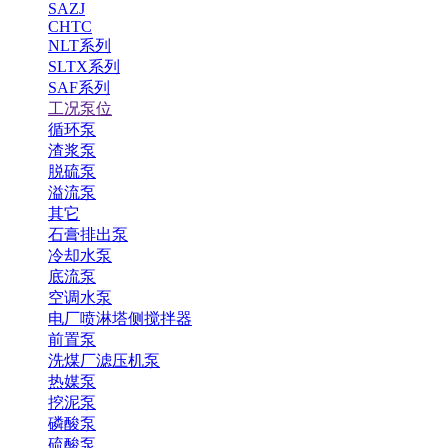
SAZJ
CHTC
NLT系列
SLTX系列
SAF系列
工况泵位
循环泵
渣浆泵
脱硫泵
溢流泵
其它
石膏排出泵
冷却水泵
底流泵
空调水泵
电厂喷淋塔侧搅拌器
前置泵
洗煤厂滤压机泵
热媒泵
挖泥泵
磷酸泵
硫酸泵