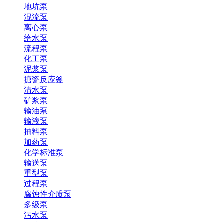
地坑泵
混流泵
离心泵
给水泵
流程泵
化工泵
泥浆泵
搪瓷反应釜
清水泵
矿浆泵
输油泵
输液泵
抽料泵
加药泵
化学标准泵
输送泵
重型泵
过程泵
腐蚀性介质泵
多级泵
污水泵