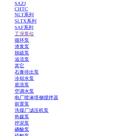
SAZJ
CHTC
NLT系列
SLTX系列
SAF系列
工况泵位
循环泵
渣浆泵
脱硫泵
溢流泵
其它
石膏排出泵
冷却水泵
底流泵
空调水泵
电厂喷淋塔侧搅拌器
前置泵
洗煤厂滤压机泵
热媒泵
挖泥泵
磷酸泵
硫酸泵