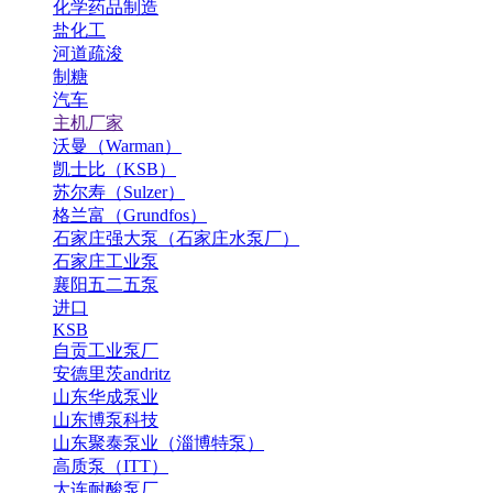
化学药品制造
盐化工
河道疏浚
制糖
汽车
主机厂家
沃曼（Warman）
凯士比（KSB）
苏尔寿（Sulzer）
格兰富（Grundfos）
石家庄强大泵（石家庄水泵厂）
石家庄工业泵
襄阳五二五泵
进口
KSB
自贡工业泵厂
安德里茨andritz
山东华成泵业
山东博泵科技
山东聚泰泵业（淄博特泵）
高质泵（ITT）
大连耐酸泵厂