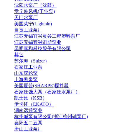
沈阳水泵厂（沈鼓）
章丘鼓风机(工业泵)
天门水泵厂
美国莱宁(Lightnin)
自贡工业泵厂
江苏无锡宜兴灵谷工程塑料泵厂
江苏无锡宜兴宙斯泵业
昆明嘉和科技股份有限公司
其它
苏尔寿（Sulzer）
石家庄工业泵
山东双轮泵
上海凯泉泵
美国夏普(SHARPE)搅拌器
石家庄强大泵（石家庄水泵厂）
凯士比（KSB）
伊卡托（EKATO）
湖南远通泵业
杭州碱泵有限公司(浙江杭州碱泵厂)
襄阳五二五泵
唐山工业泵厂