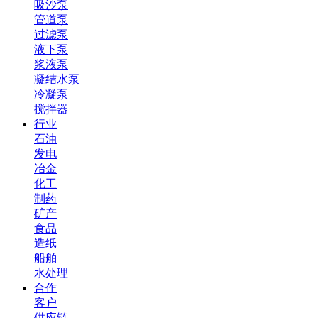
吸沙泵
管道泵
过滤泵
液下泵
浆液泵
凝结水泵
冷凝泵
搅拌器
行业
石油
发电
冶金
化工
制药
矿产
食品
造纸
船舶
水处理
合作
客户
供应链