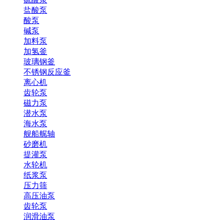
盐酸泵
酸泵
碱泵
加料泵
加氢釜
玻璃钢釜
不锈钢反应釜
离心机
齿轮泵
磁力泵
潜水泵
海水泵
舰船艉轴
砂磨机
提灌泵
水轮机
纸浆泵
压力筛
高压油泵
齿轮泵
润滑油泵