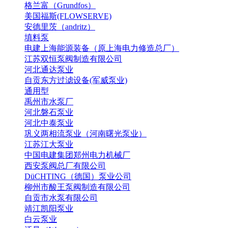
格兰富（Grundfos）
美国福斯(FLOWSERVE)
安德里茨（andritz）
填料泵
电建上海能源装备（原上海电力修造总厂）
江苏双恒泵阀制造有限公司
河北通达泵业
自贡东方过滤设备(军威泵业)
通用型
禹州市水泵厂
河北磐石泵业
河北中泰泵业
巩义两相流泵业（河南曙光泵业）
江苏江大泵业
中国电建集团郑州电力机械厂
西安泵阀总厂有限公司
DüCHTING（德国）泵业公司
柳州市酸王泵阀制造有限公司
自贡市水泵有限公司
靖江凯阳泵业
白云泵业