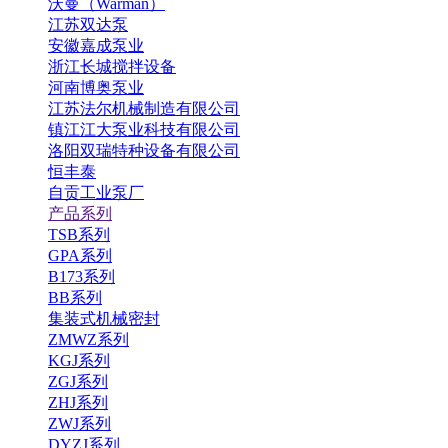
沃曼（Warman）
江苏双达泵
安徽嘉成泵业
浙江长城搅拌设备
河南博奥泵业
江苏法尔机械制造有限公司
镇江江大泵业科技有限公司
洛阳双瑞特种设备有限公司
恒丰泰
自贡工业泵厂
产品系列
TSB系列
GPA系列
B173系列
BB系列
集装式机械密封
ZMWZ系列
KGJ系列
ZGJ系列
ZHJ系列
ZWJ系列
DYZJ系列