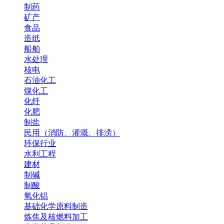
制药
矿产
食品
造纸
船舶
水处理
核电
石油化工
煤化工
化纤
化肥
制盐
民用（消防、灌溉、排涝）
环保行业
水利工程
建材
制碱
制酸
氧化铝
基础化学原料制造
炼焦及核燃料加工