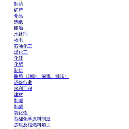
制药
矿产
食品
造纸
船舶
水处理
核电
石油化工
煤化工
化纤
化肥
制盐
民用（消防、灌溉、排涝）
环保行业
水利工程
建材
制碱
制酸
氧化铝
基础化学原料制造
炼焦及核燃料加工