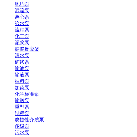
地坑泵
混流泵
离心泵
给水泵
流程泵
化工泵
泥浆泵
搪瓷反应釜
清水泵
矿浆泵
输油泵
输液泵
抽料泵
加药泵
化学标准泵
输送泵
重型泵
过程泵
腐蚀性介质泵
多级泵
污水泵