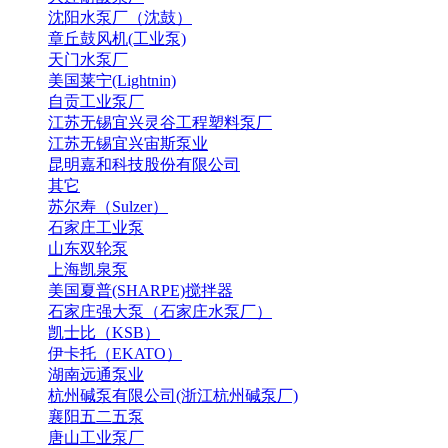
沈阳水泵厂（沈鼓）
章丘鼓风机(工业泵)
天门水泵厂
美国莱宁(Lightnin)
自贡工业泵厂
江苏无锡宜兴灵谷工程塑料泵厂
江苏无锡宜兴宙斯泵业
昆明嘉和科技股份有限公司
其它
苏尔寿（Sulzer）
石家庄工业泵
山东双轮泵
上海凯泉泵
美国夏普(SHARPE)搅拌器
石家庄强大泵（石家庄水泵厂）
凯士比（KSB）
伊卡托（EKATO）
湖南远通泵业
杭州碱泵有限公司(浙江杭州碱泵厂)
襄阳五二五泵
唐山工业泵厂