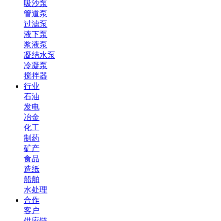
吸沙泵
管道泵
过滤泵
液下泵
浆液泵
凝结水泵
冷凝泵
搅拌器
行业
石油
发电
冶金
化工
制药
矿产
食品
造纸
船舶
水处理
合作
客户
供应链