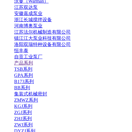
沃曼（Warman）
江苏双达泵
安徽嘉成泵业
浙江长城搅拌设备
河南博奥泵业
江苏法尔机械制造有限公司
镇江江大泵业科技有限公司
洛阳双瑞特种设备有限公司
恒丰泰
自贡工业泵厂
产品系列
TSB系列
GPA系列
B173系列
BB系列
集装式机械密封
ZMWZ系列
KGJ系列
ZGJ系列
ZHJ系列
ZWJ系列
DYZJ系列