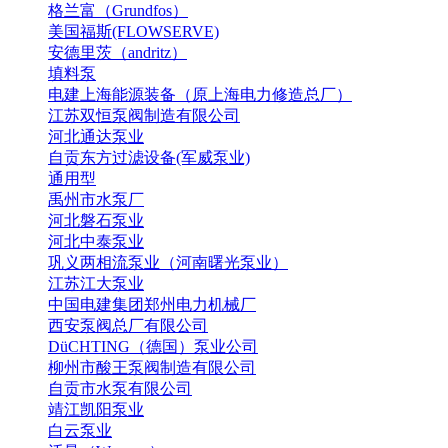
格兰富（Grundfos）
美国福斯(FLOWSERVE)
安德里茨（andritz）
填料泵
电建上海能源装备（原上海电力修造总厂）
江苏双恒泵阀制造有限公司
河北通达泵业
自贡东方过滤设备(军威泵业)
通用型
禹州市水泵厂
河北磐石泵业
河北中泰泵业
巩义两相流泵业（河南曙光泵业）
江苏江大泵业
中国电建集团郑州电力机械厂
西安泵阀总厂有限公司
DüCHTING（德国）泵业公司
柳州市酸王泵阀制造有限公司
自贡市水泵有限公司
靖江凯阳泵业
白云泵业