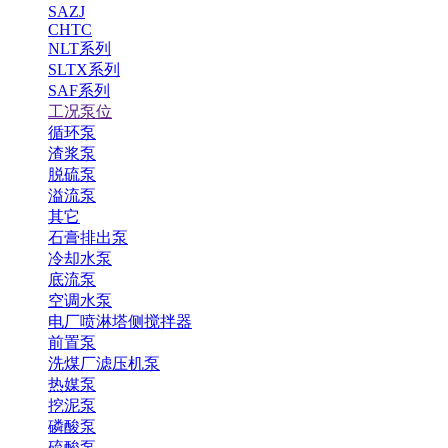
SAZJ
CHTC
NLT系列
SLTX系列
SAF系列
工况泵位
循环泵
渣浆泵
脱硫泵
溢流泵
其它
石膏排出泵
冷却水泵
底流泵
空调水泵
电厂喷淋塔侧搅拌器
前置泵
洗煤厂滤压机泵
热媒泵
挖泥泵
磷酸泵
硫酸泵