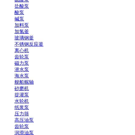
盐酸泵
酸泵
碱泵
加料泵
加氢釜
玻璃钢釜
不锈钢反应釜
离心机
齿轮泵
磁力泵
潜水泵
海水泵
舰船艉轴
砂磨机
提灌泵
水轮机
纸浆泵
压力筛
高压油泵
齿轮泵
润滑油泵