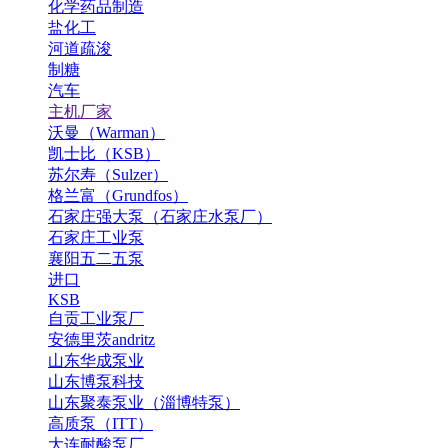
化学药品制造
盐化工
河道疏浚
制糖
汽车
主机厂家
沃曼（Warman）
凯士比（KSB）
苏尔寿（Sulzer）
格兰富（Grundfos）
石家庄强大泵（石家庄水泵厂）
石家庄工业泵
襄阳五二五泵
进口
KSB
自贡工业泵厂
安德里茨andritz
山东华成泵业
山东博泵科技
山东聚泰泵业（淄博特泵）
高质泵（ITT）
大连耐酸泵厂