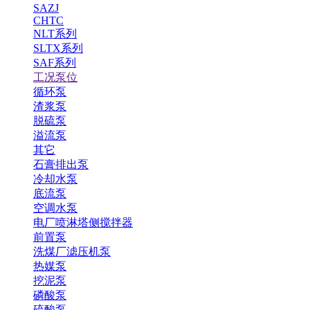
SAZJ
CHTC
NLT系列
SLTX系列
SAF系列
工况泵位
循环泵
渣浆泵
脱硫泵
溢流泵
其它
石膏排出泵
冷却水泵
底流泵
空调水泵
电厂喷淋塔侧搅拌器
前置泵
洗煤厂滤压机泵
热媒泵
挖泥泵
磷酸泵
硫酸泵