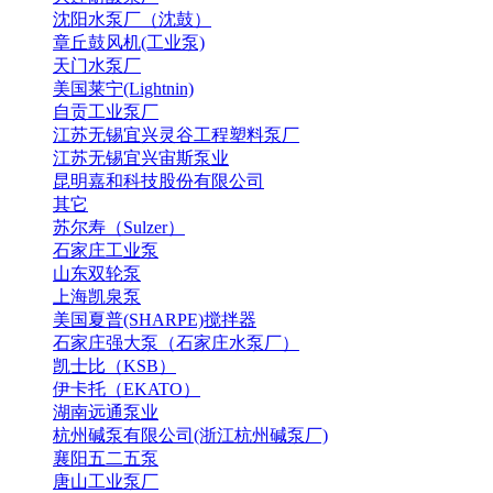
沈阳水泵厂（沈鼓）
章丘鼓风机(工业泵)
天门水泵厂
美国莱宁(Lightnin)
自贡工业泵厂
江苏无锡宜兴灵谷工程塑料泵厂
江苏无锡宜兴宙斯泵业
昆明嘉和科技股份有限公司
其它
苏尔寿（Sulzer）
石家庄工业泵
山东双轮泵
上海凯泉泵
美国夏普(SHARPE)搅拌器
石家庄强大泵（石家庄水泵厂）
凯士比（KSB）
伊卡托（EKATO）
湖南远通泵业
杭州碱泵有限公司(浙江杭州碱泵厂)
襄阳五二五泵
唐山工业泵厂