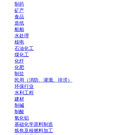
制药
矿产
食品
造纸
船舶
水处理
核电
石油化工
煤化工
化纤
化肥
制盐
民用（消防、灌溉、排涝）
环保行业
水利工程
建材
制碱
制酸
氧化铝
基础化学原料制造
炼焦及核燃料加工