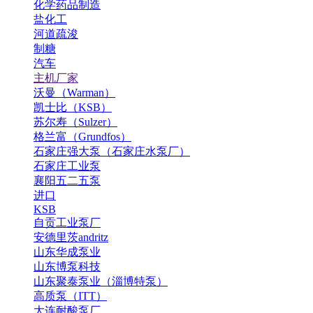
化学药品制造
盐化工
河道疏浚
制糖
汽车
主机厂家
沃曼（Warman）
凯士比（KSB）
苏尔寿（Sulzer）
格兰富（Grundfos）
石家庄强大泵（石家庄水泵厂）
石家庄工业泵
襄阳五二五泵
进口
KSB
自贡工业泵厂
安德里茨andritz
山东华成泵业
山东博泵科技
山东聚泰泵业（淄博特泵）
高质泵（ITT）
大连耐酸泵厂