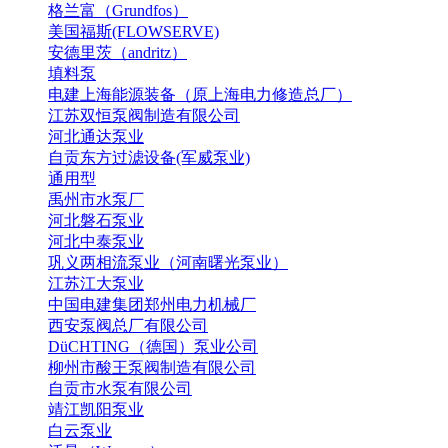
格兰富（Grundfos）
美国福斯(FLOWSERVE)
安德里茨（andritz）
填料泵
电建上海能源装备（原上海电力修造总厂）
江苏双恒泵阀制造有限公司
河北通达泵业
自贡东方过滤设备(军威泵业)
通用型
禹州市水泵厂
河北磐石泵业
河北中泰泵业
巩义两相流泵业（河南曙光泵业）
江苏江大泵业
中国电建集团郑州电力机械厂
西安泵阀总厂有限公司
DüCHTING（德国）泵业公司
柳州市酸王泵阀制造有限公司
自贡市水泵有限公司
靖江凯阳泵业
白云泵业