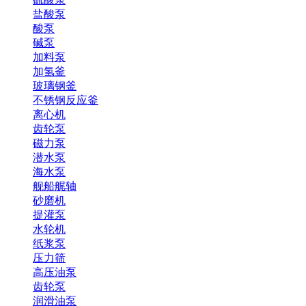
盐酸泵
酸泵
碱泵
加料泵
加氢釜
玻璃钢釜
不锈钢反应釜
离心机
齿轮泵
磁力泵
潜水泵
海水泵
舰船艉轴
砂磨机
提灌泵
水轮机
纸浆泵
压力筛
高压油泵
齿轮泵
润滑油泵