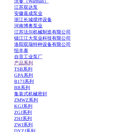
沃曼（Warman）
江苏双达泵
安徽嘉成泵业
浙江长城搅拌设备
河南博奥泵业
江苏法尔机械制造有限公司
镇江江大泵业科技有限公司
洛阳双瑞特种设备有限公司
恒丰泰
自贡工业泵厂
产品系列
TSB系列
GPA系列
B173系列
BB系列
集装式机械密封
ZMWZ系列
KGJ系列
ZGJ系列
ZHJ系列
ZWJ系列
DYZJ系列