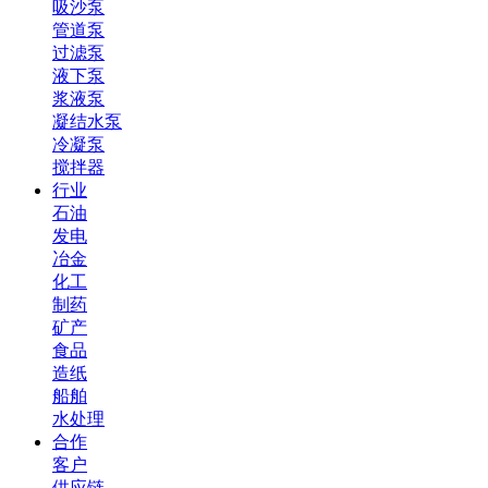
吸沙泵
管道泵
过滤泵
液下泵
浆液泵
凝结水泵
冷凝泵
搅拌器
行业
石油
发电
冶金
化工
制药
矿产
食品
造纸
船舶
水处理
合作
客户
供应链