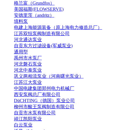
格兰富（Grundfos）
美国福斯(FLOWSERVE)
安德里茨（andritz）
填料泵
电建上海能源装备（原上海电力修造总厂）
江苏双恒泵阀制造有限公司
河北通达泵业
自贡东方过滤设备(军威泵业)
通用型
禹州市水泵厂
河北磐石泵业
河北中泰泵业
巩义两相流泵业（河南曙光泵业）
江苏江大泵业
中国电建集团郑州电力机械厂
西安泵阀总厂有限公司
DüCHTING（德国）泵业公司
柳州市酸王泵阀制造有限公司
自贡市水泵有限公司
靖江凯阳泵业
白云泵业