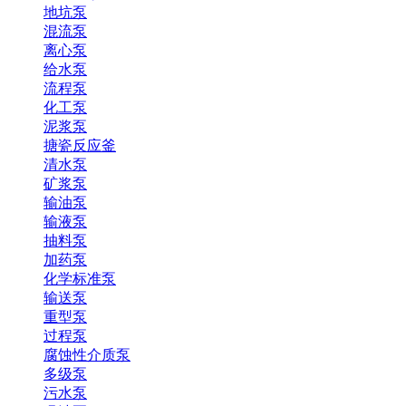
地坑泵
混流泵
离心泵
给水泵
流程泵
化工泵
泥浆泵
搪瓷反应釜
清水泵
矿浆泵
输油泵
输液泵
抽料泵
加药泵
化学标准泵
输送泵
重型泵
过程泵
腐蚀性介质泵
多级泵
污水泵