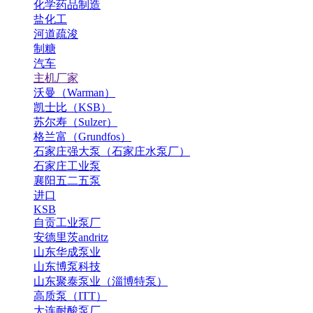
化学药品制造
盐化工
河道疏浚
制糖
汽车
主机厂家
沃曼（Warman）
凯士比（KSB）
苏尔寿（Sulzer）
格兰富（Grundfos）
石家庄强大泵（石家庄水泵厂）
石家庄工业泵
襄阳五二五泵
进口
KSB
自贡工业泵厂
安德里茨andritz
山东华成泵业
山东博泵科技
山东聚泰泵业（淄博特泵）
高质泵（ITT）
大连耐酸泵厂