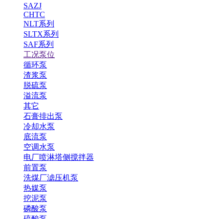
SAZJ
CHTC
NLT系列
SLTX系列
SAF系列
工况泵位
循环泵
渣浆泵
脱硫泵
溢流泵
其它
石膏排出泵
冷却水泵
底流泵
空调水泵
电厂喷淋塔侧搅拌器
前置泵
洗煤厂滤压机泵
热媒泵
挖泥泵
磷酸泵
硫酸泵