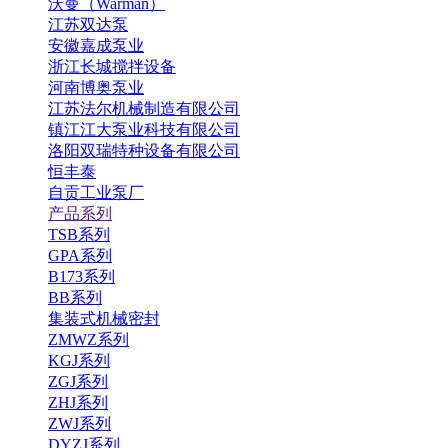
沃曼（Warman）
江苏双达泵
安徽嘉成泵业
浙江长城搅拌设备
河南博奥泵业
江苏法尔机械制造有限公司
镇江江大泵业科技有限公司
洛阳双瑞特种设备有限公司
恒丰泰
自贡工业泵厂
产品系列
TSB系列
GPA系列
B173系列
BB系列
集装式机械密封
ZMWZ系列
KGJ系列
ZGJ系列
ZHJ系列
ZWJ系列
DYZJ系列