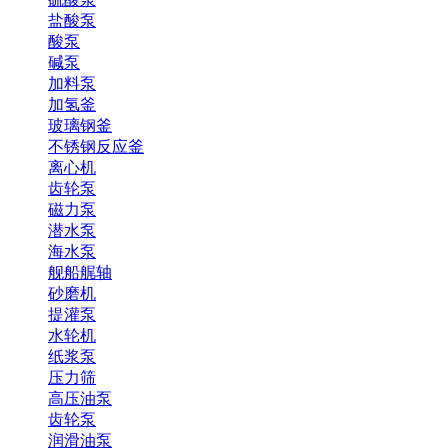
盐酸泵
酸泵
碱泵
加料泵
加氢釜
玻璃钢釜
不锈钢反应釜
离心机
齿轮泵
磁力泵
潜水泵
海水泵
舰船艉轴
砂磨机
提灌泵
水轮机
纸浆泵
压力筛
高压油泵
齿轮泵
润滑油泵