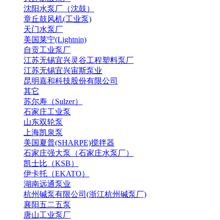
沈阳水泵厂（沈鼓）
章丘鼓风机(工业泵)
天门水泵厂
美国莱宁(Lightnin)
自贡工业泵厂
江苏无锡宜兴灵谷工程塑料泵厂
江苏无锡宜兴宙斯泵业
昆明嘉和科技股份有限公司
其它
苏尔寿（Sulzer）
石家庄工业泵
山东双轮泵
上海凯泉泵
美国夏普(SHARPE)搅拌器
石家庄强大泵（石家庄水泵厂）
凯士比（KSB）
伊卡托（EKATO）
湖南远通泵业
杭州碱泵有限公司(浙江杭州碱泵厂)
襄阳五二五泵
唐山工业泵厂