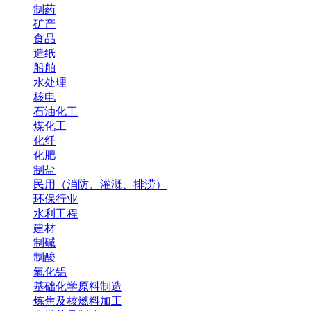
制药
矿产
食品
造纸
船舶
水处理
核电
石油化工
煤化工
化纤
化肥
制盐
民用（消防、灌溉、排涝）
环保行业
水利工程
建材
制碱
制酸
氧化铝
基础化学原料制造
炼焦及核燃料加工