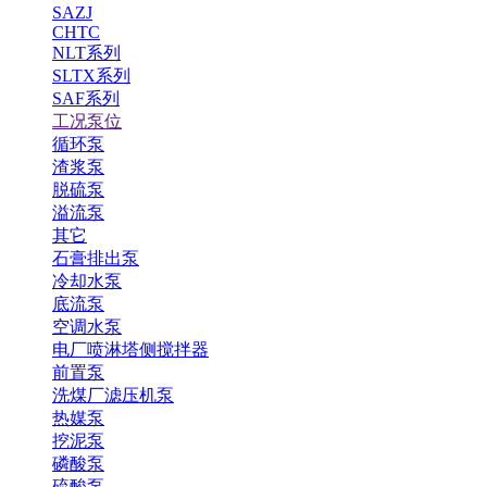
SAZJ
CHTC
NLT系列
SLTX系列
SAF系列
工况泵位
循环泵
渣浆泵
脱硫泵
溢流泵
其它
石膏排出泵
冷却水泵
底流泵
空调水泵
电厂喷淋塔侧搅拌器
前置泵
洗煤厂滤压机泵
热媒泵
挖泥泵
磷酸泵
硫酸泵