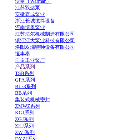
沃曼（Warman）
江苏双达泵
安徽嘉成泵业
浙江长城搅拌设备
河南博奥泵业
江苏法尔机械制造有限公司
镇江江大泵业科技有限公司
洛阳双瑞特种设备有限公司
恒丰泰
自贡工业泵厂
产品系列
TSB系列
GPA系列
B173系列
BB系列
集装式机械密封
ZMWZ系列
KGJ系列
ZGJ系列
ZHJ系列
ZWJ系列
DYZJ系列