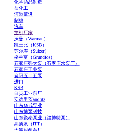
化学药品制造
盐化工
河道疏浚
制糖
汽车
主机厂家
沃曼（Warman）
凯士比（KSB）
苏尔寿（Sulzer）
格兰富（Grundfos）
石家庄强大泵（石家庄水泵厂）
石家庄工业泵
襄阳五二五泵
进口
KSB
自贡工业泵厂
安德里茨andritz
山东华成泵业
山东博泵科技
山东聚泰泵业（淄博特泵）
高质泵（ITT）
大连耐酸泵厂