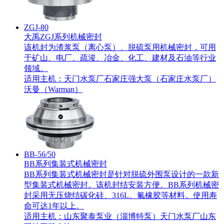
ZGJ-80
大禹ZGJ系列机械密封
该机封为渣浆泵（离心泵）、脱硫泵用机械密封，可用
于矿山、电厂、疏浚、冶金、化工、建材及石油等行业
领域。
适用主机：
天门水泵厂
石家庄强大泵（石家庄水泵厂）
沃曼（Warman）
BB-56/50
BB系列集装式机械密封
BB系列集装式机械密封是针对脱硫外围泵设计的一款新
型集装式机械密封。该机封结安装方便。BB系列机械密
封采用无压烧结碳化硅、316L、氟橡胶等材料。使用寿
命可达1年以上。
适用主机：
山东聚泰泵业（淄博特泵）
天门水泵厂
山东