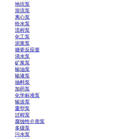
地坑泵
混流泵
离心泵
给水泵
流程泵
化工泵
泥浆泵
搪瓷反应釜
清水泵
矿浆泵
输油泵
输液泵
抽料泵
加药泵
化学标准泵
输送泵
重型泵
过程泵
腐蚀性介质泵
多级泵
污水泵