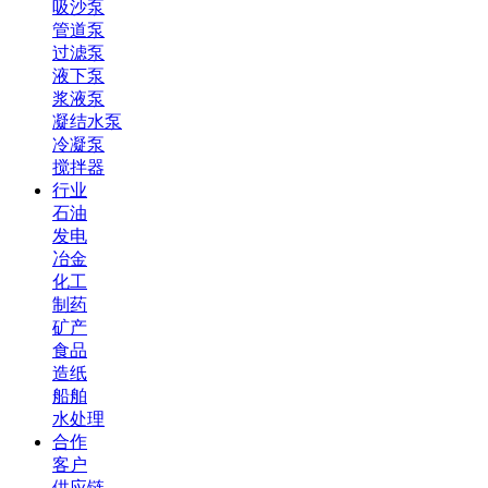
吸沙泵
管道泵
过滤泵
液下泵
浆液泵
凝结水泵
冷凝泵
搅拌器
行业
石油
发电
冶金
化工
制药
矿产
食品
造纸
船舶
水处理
合作
客户
供应链