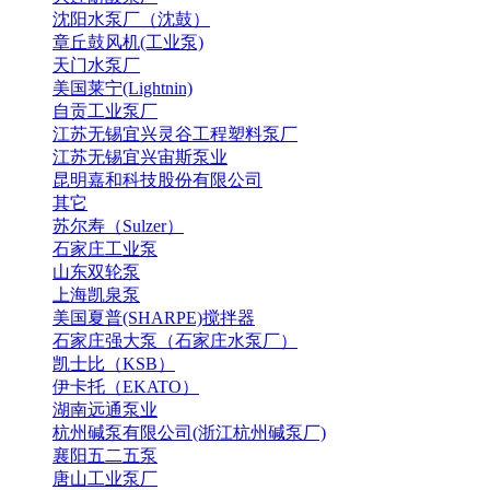
沈阳水泵厂（沈鼓）
章丘鼓风机(工业泵)
天门水泵厂
美国莱宁(Lightnin)
自贡工业泵厂
江苏无锡宜兴灵谷工程塑料泵厂
江苏无锡宜兴宙斯泵业
昆明嘉和科技股份有限公司
其它
苏尔寿（Sulzer）
石家庄工业泵
山东双轮泵
上海凯泉泵
美国夏普(SHARPE)搅拌器
石家庄强大泵（石家庄水泵厂）
凯士比（KSB）
伊卡托（EKATO）
湖南远通泵业
杭州碱泵有限公司(浙江杭州碱泵厂)
襄阳五二五泵
唐山工业泵厂