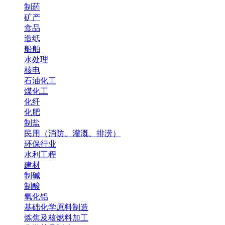
制药
矿产
食品
造纸
船舶
水处理
核电
石油化工
煤化工
化纤
化肥
制盐
民用（消防、灌溉、排涝）
环保行业
水利工程
建材
制碱
制酸
氧化铝
基础化学原料制造
炼焦及核燃料加工