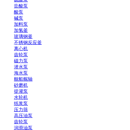
盐酸泵
酸泵
碱泵
加料泵
加氢釜
玻璃钢釜
不锈钢反应釜
离心机
齿轮泵
磁力泵
潜水泵
海水泵
舰船艉轴
砂磨机
提灌泵
水轮机
纸浆泵
压力筛
高压油泵
齿轮泵
润滑油泵