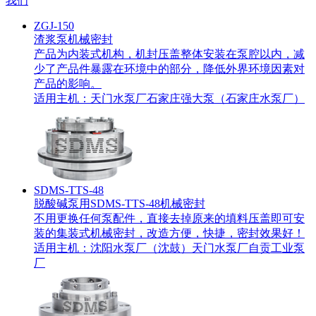
我们
ZGJ-150
渣浆泵机械密封
产品为内装式机构，机封压盖整体安装在泵腔以内，减
少了产品件暴露在环境中的部分，降低外界环境因素对
产品的影响。
适用主机：
天门水泵厂
石家庄强大泵（石家庄水泵厂）
SDMS-TTS-48
脱酸碱泵用SDMS-TTS-48机械密封
不用更换任何泵配件，直接去掉原来的填料压盖即可安
装的集装式机械密封，改造方便，快捷，密封效果好！
适用主机：
沈阳水泵厂（沈鼓）
天门水泵厂
自贡工业泵
厂