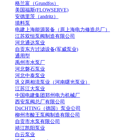
格兰富（Grundfos）
美国福斯(FLOWSERVE)
安德里茨（andritz）
填料泵
电建上海能源装备（原上海电力修造总厂）
江苏双恒泵阀制造有限公司
河北通达泵业
自贡东方过滤设备(军威泵业)
通用型
禹州市水泵厂
河北磐石泵业
河北中泰泵业
巩义两相流泵业（河南曙光泵业）
江苏江大泵业
中国电建集团郑州电力机械厂
西安泵阀总厂有限公司
DüCHTING（德国）泵业公司
柳州市酸王泵阀制造有限公司
自贡市水泵有限公司
靖江凯阳泵业
白云泵业