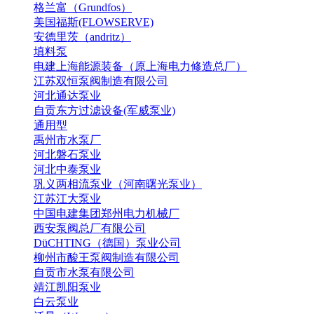
格兰富（Grundfos）
美国福斯(FLOWSERVE)
安德里茨（andritz）
填料泵
电建上海能源装备（原上海电力修造总厂）
江苏双恒泵阀制造有限公司
河北通达泵业
自贡东方过滤设备(军威泵业)
通用型
禹州市水泵厂
河北磐石泵业
河北中泰泵业
巩义两相流泵业（河南曙光泵业）
江苏江大泵业
中国电建集团郑州电力机械厂
西安泵阀总厂有限公司
DüCHTING（德国）泵业公司
柳州市酸王泵阀制造有限公司
自贡市水泵有限公司
靖江凯阳泵业
白云泵业