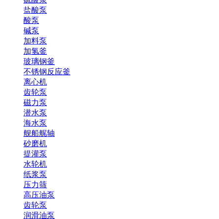
盐酸泵
酸泵
碱泵
加料泵
加氢釜
玻璃钢釜
不锈钢反应釜
离心机
齿轮泵
磁力泵
潜水泵
海水泵
舰船艉轴
砂磨机
提灌泵
水轮机
纸浆泵
压力筛
高压油泵
齿轮泵
润滑油泵