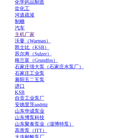
化学药品制造
盐化工
河道疏浚
制糖
汽车
主机厂家
沃曼（Warman）
凯士比（KSB）
苏尔寿（Sulzer）
格兰富（Grundfos）
石家庄强大泵（石家庄水泵厂）
石家庄工业泵
襄阳五二五泵
进口
KSB
自贡工业泵厂
安德里茨andritz
山东华成泵业
山东博泵科技
山东聚泰泵业（淄博特泵）
高质泵（ITT）
大连耐酸泵厂