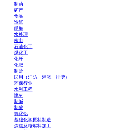
制药
矿产
食品
造纸
船舶
水处理
核电
石油化工
煤化工
化纤
化肥
制盐
民用（消防、灌溉、排涝）
环保行业
水利工程
建材
制碱
制酸
氧化铝
基础化学原料制造
炼焦及核燃料加工