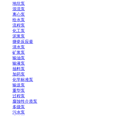
地坑泵
混流泵
离心泵
给水泵
流程泵
化工泵
泥浆泵
搪瓷反应釜
清水泵
矿浆泵
输油泵
输液泵
抽料泵
加药泵
化学标准泵
输送泵
重型泵
过程泵
腐蚀性介质泵
多级泵
污水泵