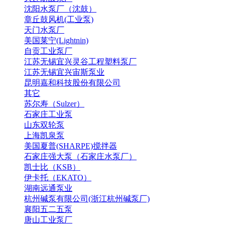
沈阳水泵厂（沈鼓）
章丘鼓风机(工业泵)
天门水泵厂
美国莱宁(Lightnin)
自贡工业泵厂
江苏无锡宜兴灵谷工程塑料泵厂
江苏无锡宜兴宙斯泵业
昆明嘉和科技股份有限公司
其它
苏尔寿（Sulzer）
石家庄工业泵
山东双轮泵
上海凯泉泵
美国夏普(SHARPE)搅拌器
石家庄强大泵（石家庄水泵厂）
凯士比（KSB）
伊卡托（EKATO）
湖南远通泵业
杭州碱泵有限公司(浙江杭州碱泵厂)
襄阳五二五泵
唐山工业泵厂