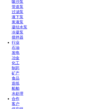
吸沙泵
管道泵
过滤泵
液下泵
浆液泵
凝结水泵
冷凝泵
搅拌器
行业
石油
发电
冶金
化工
制药
矿产
食品
造纸
船舶
水处理
合作
客户
供应链