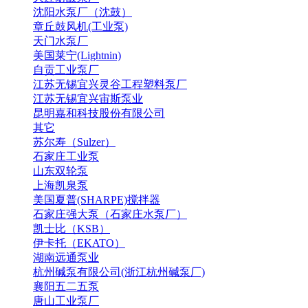
沈阳水泵厂（沈鼓）
章丘鼓风机(工业泵)
天门水泵厂
美国莱宁(Lightnin)
自贡工业泵厂
江苏无锡宜兴灵谷工程塑料泵厂
江苏无锡宜兴宙斯泵业
昆明嘉和科技股份有限公司
其它
苏尔寿（Sulzer）
石家庄工业泵
山东双轮泵
上海凯泉泵
美国夏普(SHARPE)搅拌器
石家庄强大泵（石家庄水泵厂）
凯士比（KSB）
伊卡托（EKATO）
湖南远通泵业
杭州碱泵有限公司(浙江杭州碱泵厂)
襄阳五二五泵
唐山工业泵厂