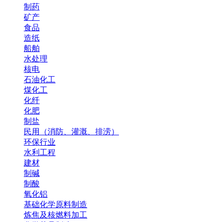
制药
矿产
食品
造纸
船舶
水处理
核电
石油化工
煤化工
化纤
化肥
制盐
民用（消防、灌溉、排涝）
环保行业
水利工程
建材
制碱
制酸
氧化铝
基础化学原料制造
炼焦及核燃料加工