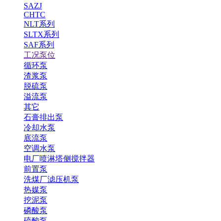
SAZJ
CHTC
NLT系列
SLTX系列
SAF系列
工况泵位
循环泵
渣浆泵
脱硫泵
溢流泵
其它
石膏排出泵
冷却水泵
底流泵
空调水泵
电厂喷淋塔侧搅拌器
前置泵
洗煤厂滤压机泵
热媒泵
挖泥泵
磷酸泵
硫酸泵