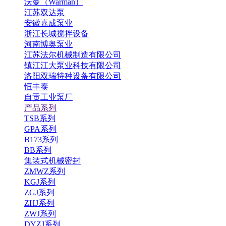
沃曼（Warman）
江苏双达泵
安徽嘉成泵业
浙江长城搅拌设备
河南博奥泵业
江苏法尔机械制造有限公司
镇江江大泵业科技有限公司
洛阳双瑞特种设备有限公司
恒丰泰
自贡工业泵厂
产品系列
TSB系列
GPA系列
B173系列
BB系列
集装式机械密封
ZMWZ系列
KGJ系列
ZGJ系列
ZHJ系列
ZWJ系列
DYZJ系列