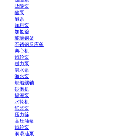
盐酸泵
酸泵
碱泵
加料泵
加氢釜
玻璃钢釜
不锈钢反应釜
离心机
齿轮泵
磁力泵
潜水泵
海水泵
舰船艉轴
砂磨机
提灌泵
水轮机
纸浆泵
压力筛
高压油泵
齿轮泵
润滑油泵