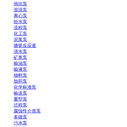
地坑泵
混流泵
离心泵
给水泵
流程泵
化工泵
泥浆泵
搪瓷反应釜
清水泵
矿浆泵
输油泵
输液泵
抽料泵
加药泵
化学标准泵
输送泵
重型泵
过程泵
腐蚀性介质泵
多级泵
污水泵