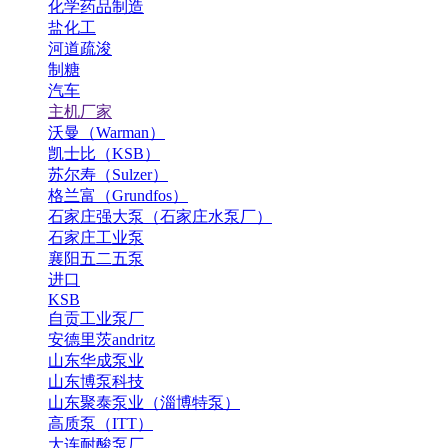
化学药品制造
盐化工
河道疏浚
制糖
汽车
主机厂家
沃曼（Warman）
凯士比（KSB）
苏尔寿（Sulzer）
格兰富（Grundfos）
石家庄强大泵（石家庄水泵厂）
石家庄工业泵
襄阳五二五泵
进口
KSB
自贡工业泵厂
安德里茨andritz
山东华成泵业
山东博泵科技
山东聚泰泵业（淄博特泵）
高质泵（ITT）
大连耐酸泵厂