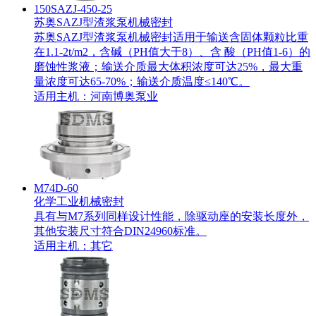
150SAZJ-450-25
苏奥SAZJ型渣浆泵机械密封
苏奥SAZJ型渣浆泵机械密封适用于输送含固体颗粒比重
在1.1-2t/m2，含碱（PH值大于8）、含 酸（PH值1-6）的
磨蚀性浆液；输送介质最大体积浓度可达25%，最大重
量浓度可达65-70%；输送介质温度≤140℃。
适用主机：
河南博奥泵业
M74D-60
化学工业机械密封
具有与M7系列同样设计性能，除驱动座的安装长度外，
其他安装尺寸符合DIN24960标准。
适用主机：
其它