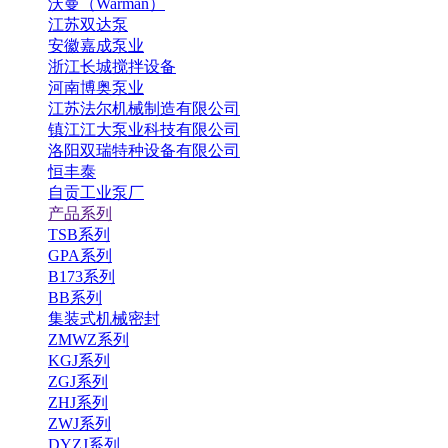
沃曼（Warman）
江苏双达泵
安徽嘉成泵业
浙江长城搅拌设备
河南博奥泵业
江苏法尔机械制造有限公司
镇江江大泵业科技有限公司
洛阳双瑞特种设备有限公司
恒丰泰
自贡工业泵厂
产品系列
TSB系列
GPA系列
B173系列
BB系列
集装式机械密封
ZMWZ系列
KGJ系列
ZGJ系列
ZHJ系列
ZWJ系列
DYZJ系列