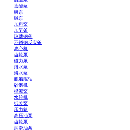
盐酸泵
酸泵
碱泵
加料泵
加氢釜
玻璃钢釜
不锈钢反应釜
离心机
齿轮泵
磁力泵
潜水泵
海水泵
舰船艉轴
砂磨机
提灌泵
水轮机
纸浆泵
压力筛
高压油泵
齿轮泵
润滑油泵