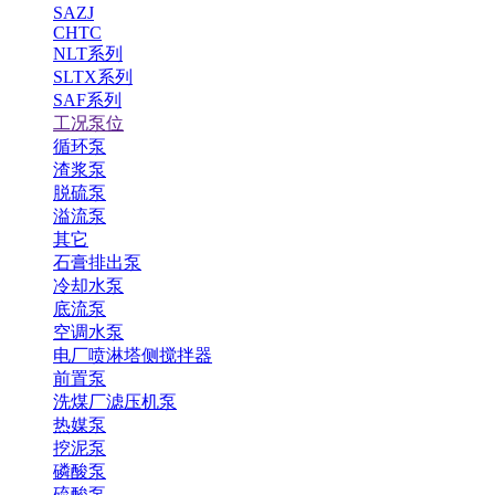
SAZJ
CHTC
NLT系列
SLTX系列
SAF系列
工况泵位
循环泵
渣浆泵
脱硫泵
溢流泵
其它
石膏排出泵
冷却水泵
底流泵
空调水泵
电厂喷淋塔侧搅拌器
前置泵
洗煤厂滤压机泵
热媒泵
挖泥泵
磷酸泵
硫酸泵