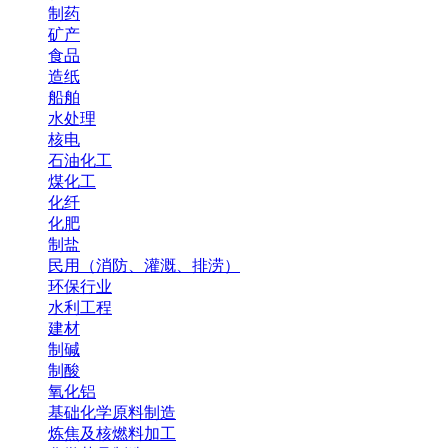
制药
矿产
食品
造纸
船舶
水处理
核电
石油化工
煤化工
化纤
化肥
制盐
民用（消防、灌溉、排涝）
环保行业
水利工程
建材
制碱
制酸
氧化铝
基础化学原料制造
炼焦及核燃料加工