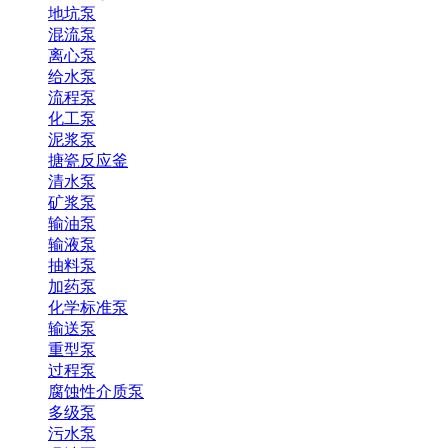
地坑泵
混流泵
离心泵
给水泵
流程泵
化工泵
泥浆泵
搪瓷反应釜
清水泵
矿浆泵
输油泵
输液泵
抽料泵
加药泵
化学标准泵
输送泵
重型泵
过程泵
腐蚀性介质泵
多级泵
污水泵