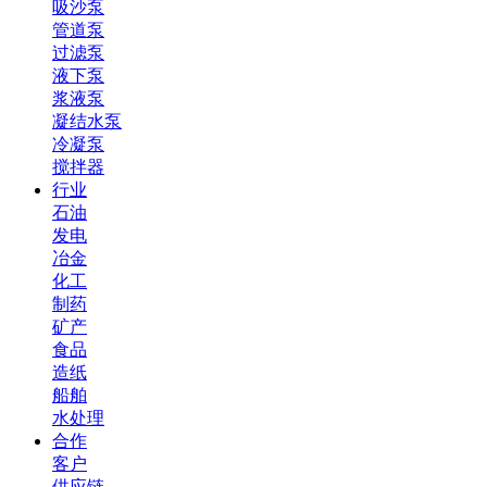
吸沙泵
管道泵
过滤泵
液下泵
浆液泵
凝结水泵
冷凝泵
搅拌器
行业
石油
发电
冶金
化工
制药
矿产
食品
造纸
船舶
水处理
合作
客户
供应链