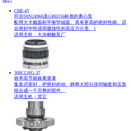
我们
C8B-45
符合DIN24960及GB6556标准的离心泵
配用大大截面积平衡型端面。具有更高的密封性能。适
合密封中性或弱腐蚀性的高压力介质。1
适用主机：
大连耐酸泵厂
300CLHG-37
效率高节能效果显著
集装式密封，把密封的动、静两大部分连同轴套和压盖
组合成一个完整的部件。
适用主机：
其它