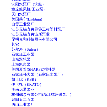
沈阳水泵厂（沈鼓）
章丘鼓风机(工业泵)
天门水泵厂
美国莱宁(Lightnin)
自贡工业泵厂
江苏无锡宜兴灵谷工程塑料泵厂
江苏无锡宜兴宙斯泵业
昆明嘉和科技股份有限公司
其它
苏尔寿（Sulzer）
石家庄工业泵
山东双轮泵
上海凯泉泵
美国夏普(SHARPE)搅拌器
石家庄强大泵（石家庄水泵厂）
凯士比（KSB）
伊卡托（EKATO）
湖南远通泵业
杭州碱泵有限公司(浙江杭州碱泵厂)
襄阳五二五泵
唐山工业泵厂