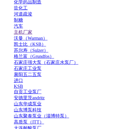
化学药品制造
盐化工
河道疏浚
制糖
汽车
主机厂家
沃曼（Warman）
凯士比（KSB）
苏尔寿（Sulzer）
格兰富（Grundfos）
石家庄强大泵（石家庄水泵厂）
石家庄工业泵
襄阳五二五泵
进口
KSB
自贡工业泵厂
安德里茨andritz
山东华成泵业
山东博泵科技
山东聚泰泵业（淄博特泵）
高质泵（ITT）
大连耐酸泵厂