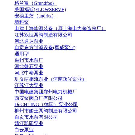
格兰富（Grundfos）
美国福斯(FLOWSERVE)
安德里茨（andritz）
填料泵
电建上海能源装备（原上海电力修造总厂）
江苏双恒泵阀制造有限公司
河北通达泵业
自贡东方过滤设备(军威泵业)
通用型
禹州市水泵厂
河北磐石泵业
河北中泰泵业
巩义两相流泵业（河南曙光泵业）
江苏江大泵业
中国电建集团郑州电力机械厂
西安泵阀总厂有限公司
DüCHTING（德国）泵业公司
柳州市酸王泵阀制造有限公司
自贡市水泵有限公司
靖江凯阳泵业
白云泵业