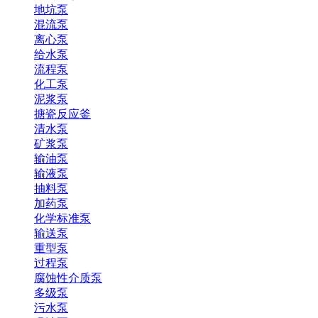
地坑泵
混流泵
离心泵
给水泵
流程泵
化工泵
泥浆泵
搪瓷反应釜
清水泵
矿浆泵
输油泵
输液泵
抽料泵
加药泵
化学标准泵
输送泵
重型泵
过程泵
腐蚀性介质泵
多级泵
污水泵