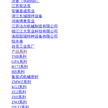
沃曼（Warman）
江苏双达泵
安徽嘉成泵业
浙江长城搅拌设备
河南博奥泵业
江苏法尔机械制造有限公司
镇江江大泵业科技有限公司
洛阳双瑞特种设备有限公司
恒丰泰
自贡工业泵厂
产品系列
TSB系列
GPA系列
B173系列
BB系列
集装式机械密封
ZMWZ系列
KGJ系列
ZGJ系列
ZHJ系列
ZWJ系列
DYZJ系列