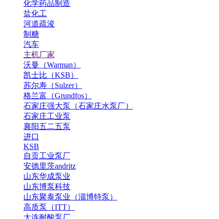
化学药品制造
盐化工
河道疏浚
制糖
汽车
主机厂家
沃曼（Warman）
凯士比（KSB）
苏尔寿（Sulzer）
格兰富（Grundfos）
石家庄强大泵（石家庄水泵厂）
石家庄工业泵
襄阳五二五泵
进口
KSB
自贡工业泵厂
安德里茨andritz
山东华成泵业
山东博泵科技
山东聚泰泵业（淄博特泵）
高质泵（ITT）
大连耐酸泵厂