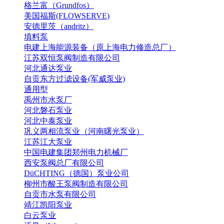
格兰富（Grundfos）
美国福斯(FLOWSERVE)
安德里茨（andritz）
填料泵
电建上海能源装备（原上海电力修造总厂）
江苏双恒泵阀制造有限公司
河北通达泵业
自贡东方过滤设备(军威泵业)
通用型
禹州市水泵厂
河北磐石泵业
河北中泰泵业
巩义两相流泵业（河南曙光泵业）
江苏江大泵业
中国电建集团郑州电力机械厂
西安泵阀总厂有限公司
DüCHTING（德国）泵业公司
柳州市酸王泵阀制造有限公司
自贡市水泵有限公司
靖江凯阳泵业
白云泵业