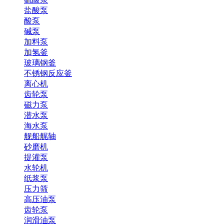
盐酸泵
酸泵
碱泵
加料泵
加氢釜
玻璃钢釜
不锈钢反应釜
离心机
齿轮泵
磁力泵
潜水泵
海水泵
舰船艉轴
砂磨机
提灌泵
水轮机
纸浆泵
压力筛
高压油泵
齿轮泵
润滑油泵