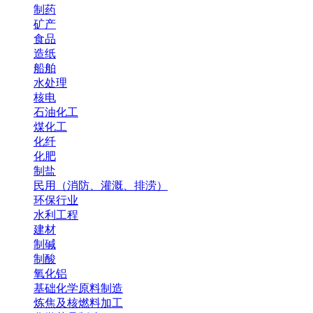
制药
矿产
食品
造纸
船舶
水处理
核电
石油化工
煤化工
化纤
化肥
制盐
民用（消防、灌溉、排涝）
环保行业
水利工程
建材
制碱
制酸
氧化铝
基础化学原料制造
炼焦及核燃料加工