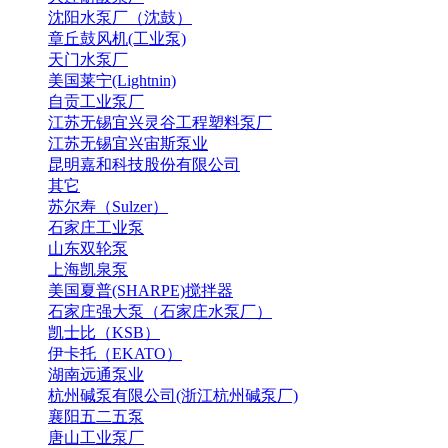
沈阳水泵厂（沈鼓）
章丘鼓风机(工业泵)
天门水泵厂
美国莱宁(Lightnin)
自贡工业泵厂
江苏无锡宜兴灵谷工程塑料泵厂
江苏无锡宜兴宙斯泵业
昆明嘉和科技股份有限公司
其它
苏尔寿（Sulzer）
石家庄工业泵
山东双轮泵
上海凯泉泵
美国夏普(SHARPE)搅拌器
石家庄强大泵（石家庄水泵厂）
凯士比（KSB）
伊卡托（EKATO）
湖南远通泵业
杭州碱泵有限公司(浙江杭州碱泵厂)
襄阳五二五泵
唐山工业泵厂