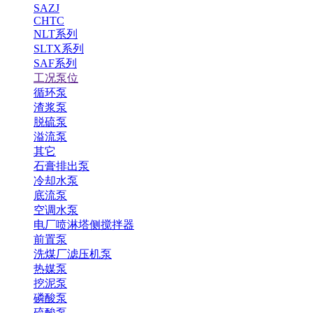
SAZJ
CHTC
NLT系列
SLTX系列
SAF系列
工况泵位
循环泵
渣浆泵
脱硫泵
溢流泵
其它
石膏排出泵
冷却水泵
底流泵
空调水泵
电厂喷淋塔侧搅拌器
前置泵
洗煤厂滤压机泵
热媒泵
挖泥泵
磷酸泵
硫酸泵