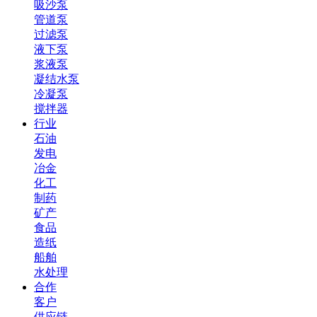
吸沙泵
管道泵
过滤泵
液下泵
浆液泵
凝结水泵
冷凝泵
搅拌器
行业
石油
发电
冶金
化工
制药
矿产
食品
造纸
船舶
水处理
合作
客户
供应链