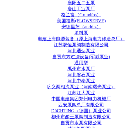
襄阳五二五泵
唐山工业泵厂
格兰富（Grundfos）
美国福斯(FLOWSERVE)
安德里茨（andritz）
填料泵
电建上海能源装备（原上海电力修造总厂）
江苏双恒泵阀制造有限公司
河北通达泵业
自贡东方过滤设备(军威泵业)
通用型
禹州市水泵厂
河北磐石泵业
河北中泰泵业
巩义两相流泵业（河南曙光泵业）
江苏江大泵业
中国电建集团郑州电力机械厂
西安泵阀总厂有限公司
DüCHTING（德国）泵业公司
柳州市酸王泵阀制造有限公司
自贡市水泵有限公司