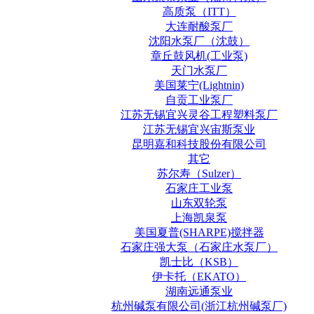
高质泵（ITT）
大连耐酸泵厂
沈阳水泵厂（沈鼓）
章丘鼓风机(工业泵)
天门水泵厂
美国莱宁(Lightnin)
自贡工业泵厂
江苏无锡宜兴灵谷工程塑料泵厂
江苏无锡宜兴宙斯泵业
昆明嘉和科技股份有限公司
其它
苏尔寿（Sulzer）
石家庄工业泵
山东双轮泵
上海凯泉泵
美国夏普(SHARPE)搅拌器
石家庄强大泵（石家庄水泵厂）
凯士比（KSB）
伊卡托（EKATO）
湖南远通泵业
杭州碱泵有限公司(浙江杭州碱泵厂)