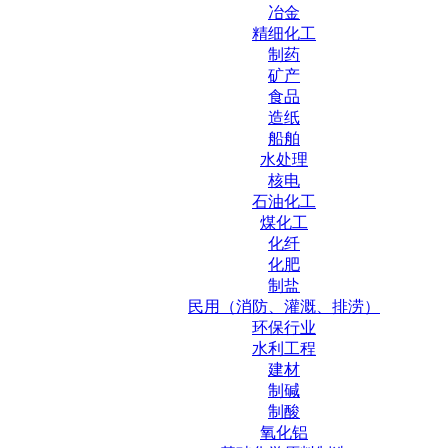
冶金
精细化工
制药
矿产
食品
造纸
船舶
水处理
核电
石油化工
煤化工
化纤
化肥
制盐
民用（消防、灌溉、排涝）
环保行业
水利工程
建材
制碱
制酸
氧化铝