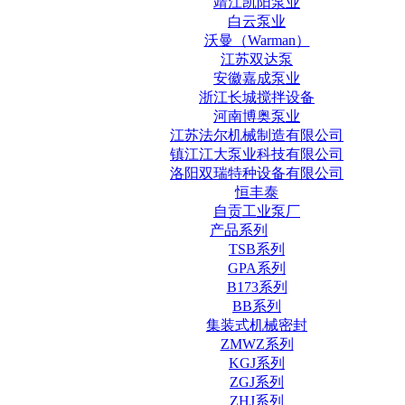
靖江凯阳泵业
白云泵业
沃曼（Warman）
江苏双达泵
安徽嘉成泵业
浙江长城搅拌设备
河南博奥泵业
江苏法尔机械制造有限公司
镇江江大泵业科技有限公司
洛阳双瑞特种设备有限公司
恒丰泰
自贡工业泵厂
产品系列
TSB系列
GPA系列
B173系列
BB系列
集装式机械密封
ZMWZ系列
KGJ系列
ZGJ系列
ZHJ系列