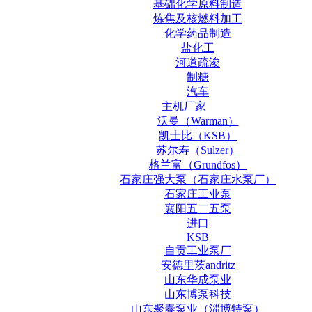
基础化学原料制造
炼焦及核燃料加工
化学药品制造
盐化工
河道疏浚
制糖
汽车
主机厂家
沃曼（Warman）
凯士比（KSB）
苏尔寿（Sulzer）
格兰富（Grundfos）
石家庄强大泵（石家庄水泵厂）
石家庄工业泵
襄阳五二五泵
进口
KSB
自贡工业泵厂
安德里茨andritz
山东华成泵业
山东博泵科技
山东聚泰泵业（淄博特泵）